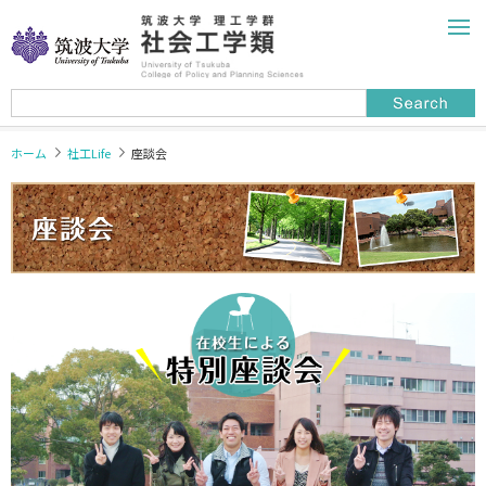
English
ホーム
"つくばの社工"とは
ホーム
社工Life
座談会
受験案内
総合学域群の皆様へ
社工Life
アクセス
女性教員紹介