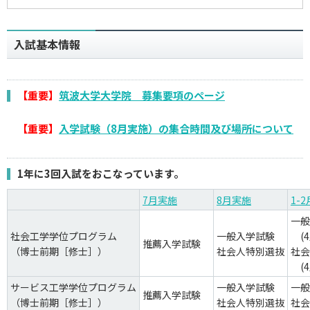
アクセス
入試基本情報
お問い合わせ
【重要】
筑波大学大学院 募集要項のページ
【重要】
入学試験（8月実施）の集合時間及び場所について
1年に3回入試をおこなっています。
7月実施
8月実施
1-
一般
社会工学学位プログラム
一般入学試験
(4
推薦入学試験
（博士前期［修士］）
社会人特別選抜
社会
(4
サービス工学学位プログラム
一般入学試験
一般
推薦入学試験
（博士前期［修士］）
社会人特別選抜
社会