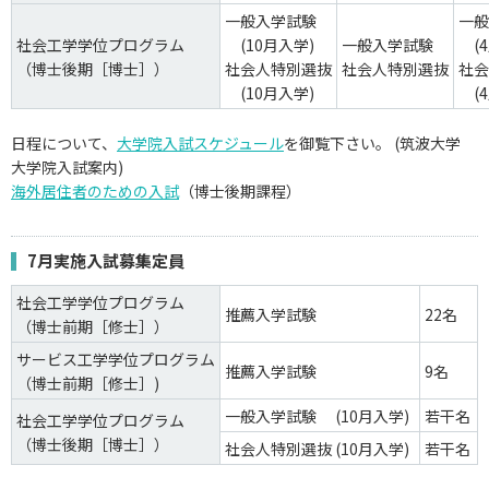
一般入学試験
一般
社会工学学位プログラム
(10月入学)
一般入学試験
(4
（博士後期［博士］）
社会人特別選抜
社会人特別選抜
社会
(10月入学)
(4
日程について、
大学院入試スケジュール
を御覧下さい。 (筑波大学
大学院入試案内)
海外居住者のための入試
（博士後期課程）
7月実施入試募集定員
社会工学学位プログラム
推薦入学試験
22名
（博士前期［修士］）
サービス工学学位プログラム
推薦入学試験
9名
（博士前期［修士］)
一般入学試験 (10月入学)
若干名
社会工学学位プログラム
（博士後期［博士］）
社会人特別選抜 (10月入学)
若干名