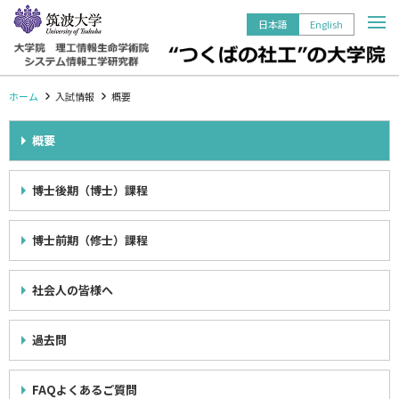
日本語
English
ホーム
ホーム
入試情報
概要
つくばの社工の大学院のミッション
概要
社会工学学位プロクラム（博士・修士）
サービス工学学位プログラム（修士）
博士後期（博士）課程
社会人向け修士（社会工学）地域未来創生教育コース
博士前期（修士）課程
教員情報
社会人の皆様へ
戦略アライアンス
過去問
入試情報
留学生受入
FAQよくあるご質問