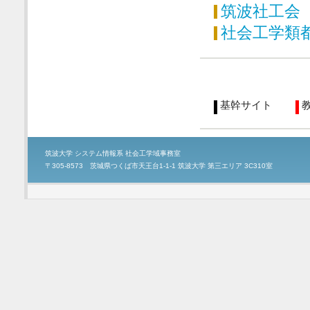
筑波社工会
社会工学類
基幹サイト
筑波大学 システム情報系 社会工学域事務室
〒305-8573 茨城県つくば市天王台1-1-1 筑波大学 第三エリア 3C310室