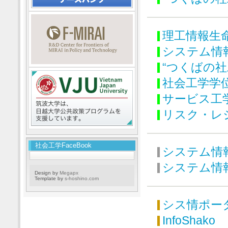
理工情報生
システム情
“つくばの社
社会工学学
サービス工
リスク・レ
社会工学FaceBook
システム情
システム情
Design by
Megapx
Template by
s-hoshino.com
シス情ポー
InfoShako