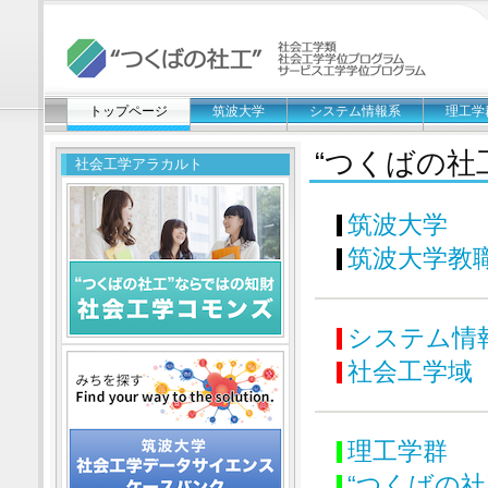
トップページ
筑波大学
システム情報系
理工学
“つくばの社
社会工学アラカルト
筑波大学
筑波大学教
システム情
社会工学域
理工学群
“つくばの社